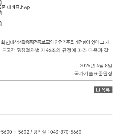
문 대비표.hwp
대상생활용품
(
전동보드
)
의 안전기준을 개정함에 있어
그
개
전확인
을 듣고자
행정
46
절차법 제
조의 규정에 따라 다음과 같
2026
4
8
년
월
일
국가기술표준원장
0 ~ 5602 / 당직실 : 043-870-5660