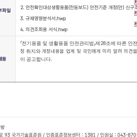
2. 안전확인대상생활용품(전동보드) 안전기준 개정(안) 신구조
부파일
3. 규제영향분석서.hwp
4. 의견조회용 서식.hwp
「
」
28
전기용품 및 생활용품 안전관리법
제
조에 따른 안
정
개정내용을 업계 및 국민에게 미리 알려 의견
취지와
내용
.
이 공고합니다
개방
93 국가기술표준원 / 인증표준정보센터 : 1381 / 민원실 : 043-870-560