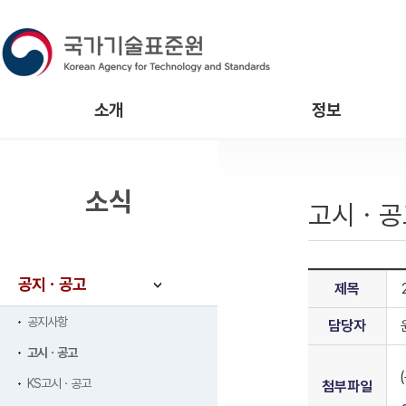
소개
정보
소식
고시ㆍ공
공지ㆍ공고
제목
공지사항
담당자
고시ㆍ공고
KS고시ㆍ공고
첨부파일