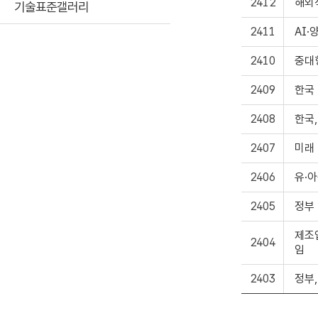
2412
해외
기술표준갤러리
2411
AI·
2410
중대
2409
한국
2408
한국
2407
미래
2406
유·아
2405
정부
제조업
2404
임
2403
정부