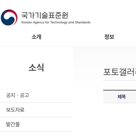
소개
정보
소식
포토갤러
공지ㆍ공고
제목
보도자료
발간물