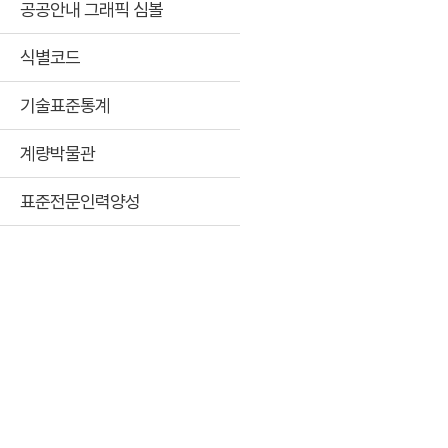
공공안내 그래픽 심볼
식별코드
기술표준통계
계량박물관
표준전문인력양성