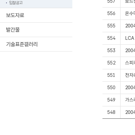
557
로드
입찰공고
556
온수
보도자료
555
20
발간물
554
LC
기술표준갤러리
553
20
552
스피
551
전자
550
20
549
가스
548
20