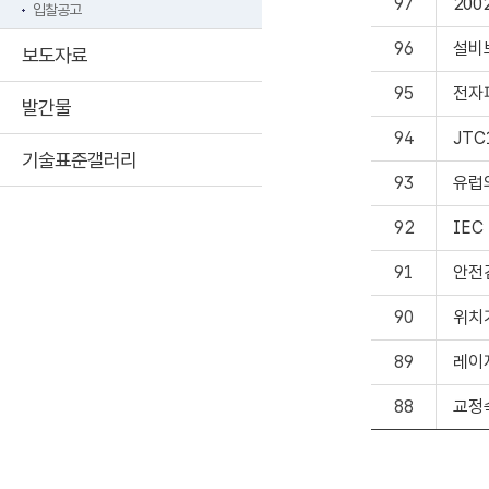
97
200
입찰공고
96
설비
보도자료
95
전자
발간물
94
JT
기술표준갤러리
93
유럽
92
IEC
91
안전
90
위치
89
레이
88
교정