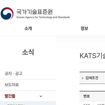
소개
정보
소식
KATS
공지ㆍ공고
검색조건
보도자료
발간물
번호