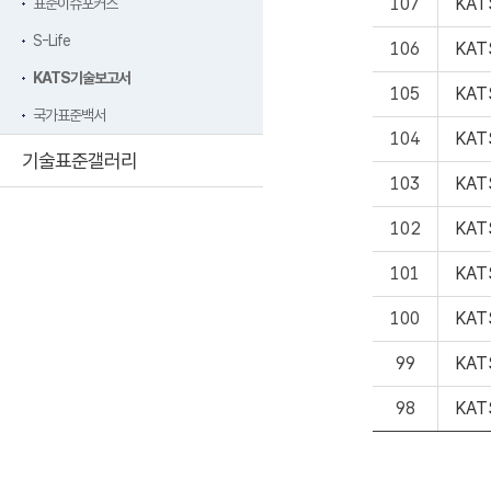
107
KAT
표준이슈포커스
S-Life
106
KA
KATS기술보고서
105
KA
국가표준백서
104
KA
기술표준갤러리
103
KA
102
KAT
101
KA
100
KA
99
KA
98
KA