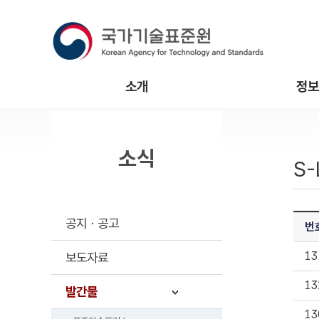
소개
정보
소식
S-
공지ㆍ공고
번
13
보도자료
13
발간물
13