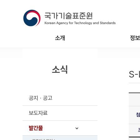
소개
정보
소식
S-
공지ㆍ공고
보도자료
발간물