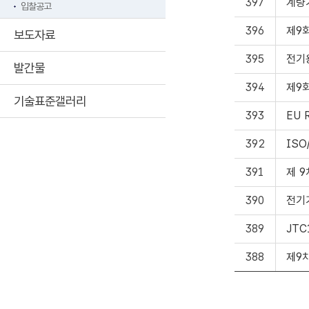
397
계량
입찰공고
396
제9
보도자료
395
전기
발간물
394
제9
기술표준갤러리
393
EU 
392
ISO
391
제 
390
전기
389
JTC
388
제9