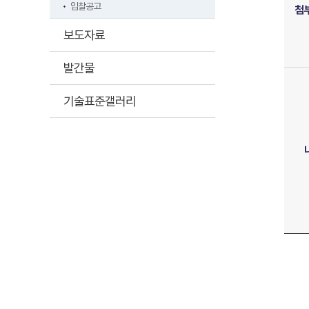
입찰공고
첨
보도자료
발간물
기술표준갤러리