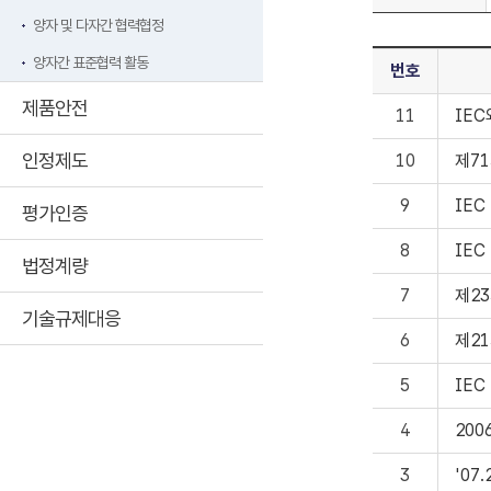
양자 및 다자간 협력협정
양자간 표준협력 활동
번호
제품안전
11
IEC
인정제도
10
제71
9
IE
평가인증
8
IEC
법정계량
7
제23
기술규제대응
6
제21
5
IEC
4
200
3
'07