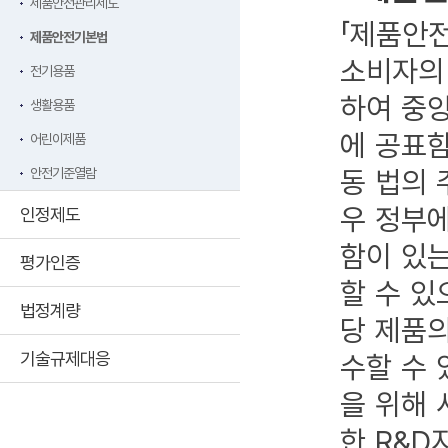
제품안전관리제도
「제품안전
제품안전기본법
소비자의 
전기용품
하여 중
생활용품
에 공표
어린이제품
동 법의
안전기준열람
우 정부
인정제도
함이 있
평가인증
할 수 있
법정계량
당 제품
기술규제대응
수할 수
을 위해
한 R&