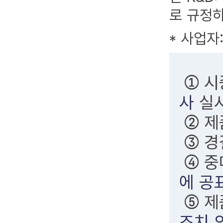
로 규정
* 사업자
① 시
사
실
② 
③ 경
④ 
에 공
⑤ 제
조치 